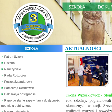
SZKOŁA
DOKU
AKTUALNOŚCI
SZKOŁA
Patron Szkoły
Historia
Nauczyciele
Rada Rodziców
Poczet Sztandarowy
Samorząd Uczniowski
Iwona Wrzoskiewicz - Sło
Deklaracja dostępności
rok szkolny, pogratulowal
Raport o stanie zapewniania dostępności
słonecznych wakacji. Szc
podmiotu publicznego
realizacji marzeń i powod
Nasze osiągnięcia