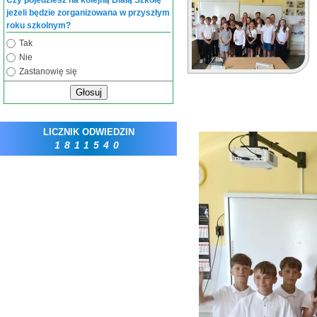
Czy pojedziesz na kolejną Białą Szkołę
jeżeli będzie zorganizowana w przyszłym
roku szkolnym?
Tak
Nie
Zastanowię się
Głosuj
LICZNIK ODWIEDZIN
1811540