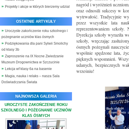
nagród i wyróżnień uczniom,
Projekty i akcje w których bierzemy udzial
oraz odnosili sukcesy w ko
wytrwałość. Tradycyjnie w
OSTATNIE ARTYKUŁY
przez wszystkie lata nau
reprezentowaniem szkoły.
Uroczyste zakończenie roku szkolnego i
Dyrekcja szkoły wyraziła wd
pożegnanie uczniów klas ósmych
szkoły, wręczając zasłużo
Podziękowania dla pani Sylwii Smolichy
ósmych pożegnali nauczycie
od klasy 3b
wspólnie spędzone lata, ży
Zaproszenie na IX Nocne Zwiedzanie
pięknych wspomnień. Wszys
Muzeum Drogownictwa w Szczucinie
udanych, bezpiecznych wa
Lekcja wf klasy 6a na basenie
wrześniu!
Magia, nauka i relaks – nasza Sala
Doświadczania Świata
NAJNOWSZA GALERIA
UROCZYSTE ZAKOŃCZENIE ROKU
SZKOLNEGO I POŻEGNANIE UCZNIÓW
KLAS ÓSMYCH