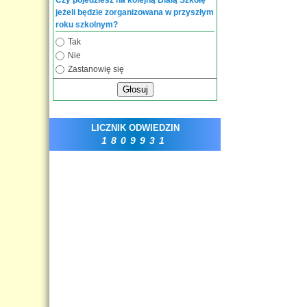
Czy pojedziesz na kolejną Białą Szkołę
jeżeli będzie zorganizowana w przyszłym
roku szkolnym?
Tak
Nie
Zastanowię się
Głosuj
LICZNIK ODWIEDZIN
1809931