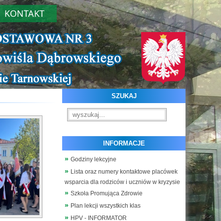
KONTAKT
SZUKAJ
INFORMACJE
Godziny lekcyjne
Lista oraz numery kontaktowe placówek
wsparcia dla rodziców i uczniów w kryzysie
Szkoła Promująca Zdrowie
Plan lekcji wszystkich klas
HPV - INFORMATOR