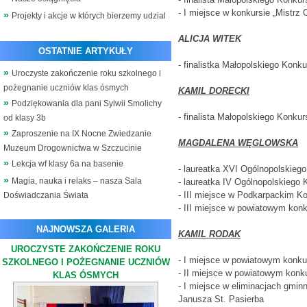
- I miejsce w konkursie „Mistrz 
Projekty i akcje w których bierzemy udzial
ALICJA WITEK
OSTATNIE ARTYKUŁY
- finalistka Małopolskiego Konk
Uroczyste zakończenie roku szkolnego i
pożegnanie uczniów klas ósmych
KAMIL DORECKI
Podziękowania dla pani Sylwii Smolichy
- finalista Małopolskiego Konk
od klasy 3b
Zaproszenie na IX Nocne Zwiedzanie
MAGDALENA WĘGLOWSKA
Muzeum Drogownictwa w Szczucinie
Lekcja wf klasy 6a na basenie
- laureatka XVI Ogólnopolskiego
Magia, nauka i relaks – nasza Sala
- laureatka IV Ogólnopolskiego
- III miejsce w Podkarpackim Ko
Doświadczania Świata
- III miejsce w powiatowym konk
NAJNOWSZA GALERIA
KAMIL RODAK
UROCZYSTE ZAKOŃCZENIE ROKU
- I miejsce w powiatowym konkur
SZKOLNEGO I POŻEGNANIE UCZNIÓW
- II miejsce w powiatowym konk
KLAS ÓSMYCH
- I miejsce w eliminacjach gmi
Janusza St. Pasierba