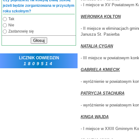
Czy pojedziesz na kolejną Białą Szkołę
- I miejsce w XV Powiatowym Ko
jeżeli będzie zorganizowana w przyszłym
roku szkolnym?
WERONIKA KOŁTON
Tak
Nie
- II miejsce w eliminacjach gm
Zastanowię się
Janusza St. Pasierba
Głosuj
NATALIA CYGAN
LICZNIK ODWIEDZIN
- III miejsce w powiatowym kon
1809514
GABRIELA KMIECIK
- wyróżnienie w powiatowym konk
PATRYCJA STACHURA
- wyróżnienie w powiatowym konk
KINGA WAJDA
- I miejsce w XXIII Gminnym K