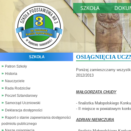
SZKOŁA
DOKU
OSIĄGNIĘCIA UCZ
SZKOŁA
Patron Szkoły
Poniżej zamieszczamy wszystk
Historia
2012/2013
Nauczyciele
Rada Rodziców
MAŁGORZATA CHUDY
Poczet Sztandarowy
Samorząd Uczniowski
- finalistka Małopolskiego Konk
- II miejsce w powiatowym konku
Deklaracja dostępności
Raport o stanie zapewniania dostępności
ADRIAN NIEMCZURA
podmiotu publicznego
Nasze osiągnięcia
- finalista Małopolskiego Konku