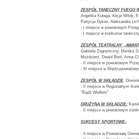
ZESPÓŁ TANECZNY FUEGO W
Angelika Kułaga, Alicja Witek,
Patrycja Dykas, Aleksandra Lic
- I miejsce w powiatowym Przeg
- I miejsce w konkursie tanecz
ZESPÓŁ TEATRALNY „AWANT
Gabriela Zagraniczny, Monika Ś
Moździerz, Dawid Bieś, Anna C
- II miejsce w powiatowym Prze
- III miejsce w Międzypowiatowy
ZESPÓŁ W SKŁADZIE
: Domini
- II miejsce w Regionalnym Kon
"Bądź Wielkim"
DRUŻYNA W SKŁADZIE:
Kamil
- II miejsce w powiatowym konku
SUKCESY SPORTOWE:
- II miejsce w Powiatowej Gimn