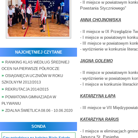
- II miejsce w powiatowym konku
Powstania Styczniowego"
ANNA CHOJNOWSKA
- II miejsce w IX Przeglądzie T
- I miejsce w powiatowym konkur
- III miejsce w powiatowym kon
- wyróżnienie w konkursie liter
NAJCHĘTNIEJ CZYTANE
JAGNA GOLEMO
RANKING KLAS WEDŁUG ŚREDNIEJ
OCEN NA PIERWSZE PÓŁROCZE
- II miejsce w powiatowym konku
OSIĄGNIĘCIA UCZNIÓW W ROKU
- wyróżnienie w powiatowym kon
SZKOLNYM 2012/2013
- I miejsce w konkursie literac
REKRUTACJA 2014/2015
KATARZYNA ŁAPA
POWIATOWA GIMNAZJADA W
PŁYWANIU
- III miejsce w VII Międzypowi
ZDALNA ŚWIETLICA 08.06 - 10.06.2020
KATARZYNA RARUS
SONDA
- I miejsce w eliminacjach gmi
Janusza St. Pasierba