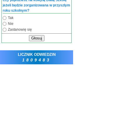
Czy pojedziesz na kolejną Białą Szkołę
jeżeli będzie zorganizowana w przyszłym
roku szkolnym?
Tak
Nie
Zastanowię się
Głosuj
LICZNIK ODWIEDZIN
1809483