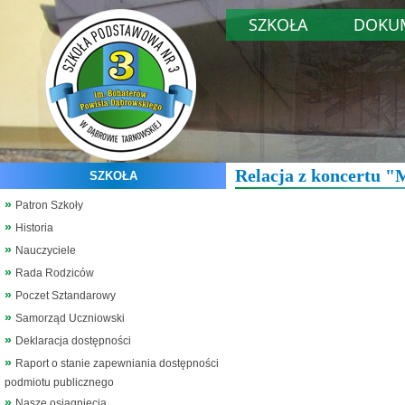
SZKOŁA
DOKU
Relacja z koncertu "
SZKOŁA
Patron Szkoły
Historia
Nauczyciele
Rada Rodziców
Poczet Sztandarowy
Samorząd Uczniowski
Deklaracja dostępności
Raport o stanie zapewniania dostępności
podmiotu publicznego
Nasze osiągnięcia